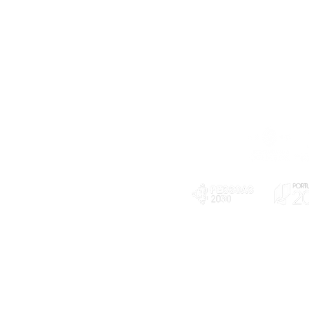
Telefone
239 703 897
(chamada para a rede fixa nacional)
E-mail
geral@exploratorio.pt
visitas@exploratorio.pt
Subscreva a nossa newslettter
Departamento Comunicação
info@exploratorio.pt
PLANOS E RELATÓRIOS
924317550
Centro de Arbitragem de
Declaração de privacidade e tratamento
Conflitos de Consumo da
de dados pessoais
Região de Coimbra