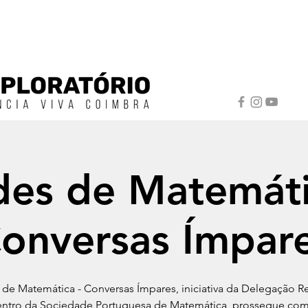
des de Matemáti
onversas Ímpar
 de Matemática - Conversas Ímpares, iniciativa da Delegação R
ntro da Sociedade Portuguesa de Matemática, prossegue com 