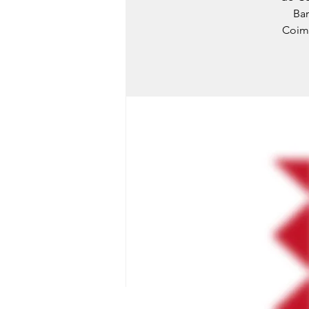
Bar
Coimb