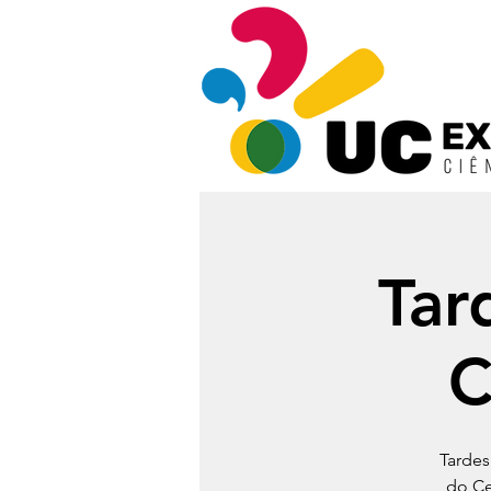
Tar
C
Tardes
do Ce