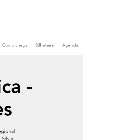
Como chegar
Bilheteira
Agenda
ca -
es
egional
Sílvia