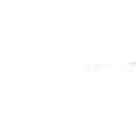
Telefone
239 703 897
(chamada para a rede fixa nacional)
E-mail
geral@exploratorio.pt
visitas@exploratorio.pt
Subscreva a nossa newslettter
Departamento Comunicação
info@exploratorio.pt
PLANOS E RELATÓRIOS
924317550
Centro de Arbitragem de
Declaração de privacidade e tratamento
Conflitos de Consumo da
de dados pessoais
Região de Coimbra