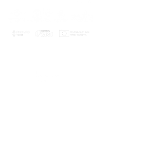
PLANOS E RELATÓRIOS
Centro de Arbitragem de Conflitos de
Consumo da Região de Coimbra
UC
EXPLORATÓRIO
Ciência Viva
Coimbra
Rotunda das Lages
Parque Verde do Mondego
3040 - 255 COIMBRA
Terça-feira a domingo
10h00-13h00 | 14h00-18h00