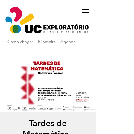
Como chegar
Bilheteira
Agenda
Tardes de
Matemática -