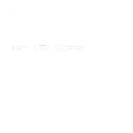
PLANOS E RELATÓRIOS
Centro de Arbitragem de Conflitos de
Consumo da Região de Coimbra
UC
EXPLORATÓRIO
Ciência Viva
Coimbra
Rotunda das Lages
Parque Verde do Mondego