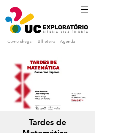
Como chegar
Bilheteira
Agenda
Tardes de
Matemática -