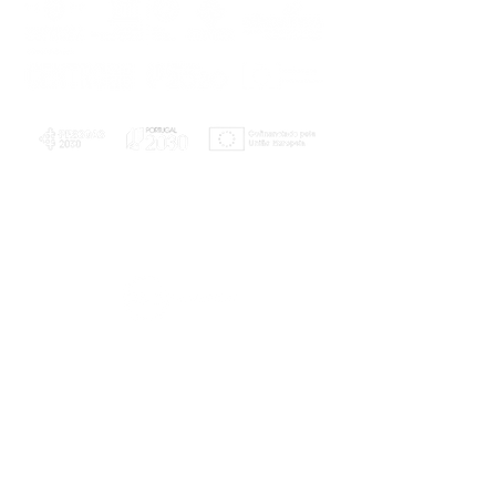
PLANOS E RELATÓRIOS
Centro de Arbitragem de Conflitos de
Consumo da Região de Coimbra
UC
EXPLORATÓRIO
Ciência Viva
Coimbra
Rotunda das Lages
Parque Verde do Mondego
3040 - 255 COIMBRA