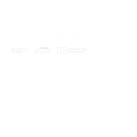
PLANOS E RELATÓRIOS
Centro de Arbitragem de Conflitos de
Consumo da Região de Coimbra
UC
EXPLORATÓRIO
Ciência Viva
Coimbra
Rotunda das Lages
Parque Verde do Mondego