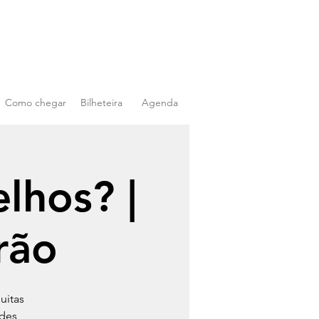
Como chegar
Bilheteira
Agenda
lhos? |
rão
uitas
ades