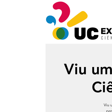
Viu um
Ci
Viu 
pro