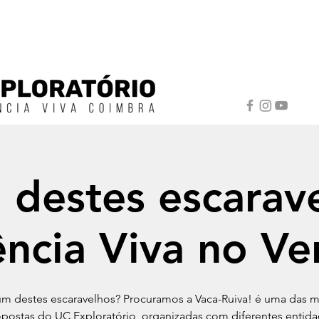
 destes escarave
ência Viva no Ve
um destes escaravelhos? Procuramos a Vaca-Ruiva! é uma das m
postas do UC Exploratório, organizadas com diferentes entid