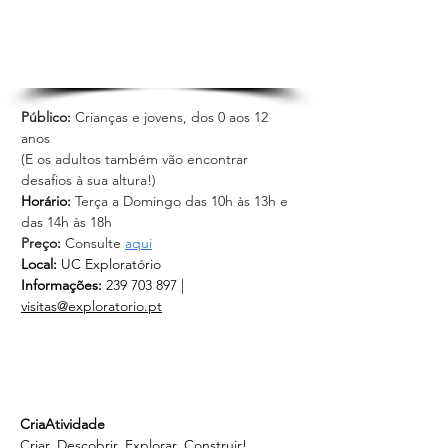
Público:
 Crianças e jovens, dos 0 aos 12 
anos
(E os adultos também vão encontrar 
desafios à sua altura!)
Horário: 
Terça a Domingo das 10h às 13h e 
das 14h às 18h
Preço:
 Consulte 
aqui
Local:
 UC Exploratório
Informações:
 239 703 897 | 
visitas@exploratorio.pt
CriaAtividade
Criar, Descobrir, Explorar, Construir!...