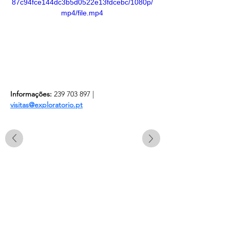
87c94fce144dc3b5d0522e13fdcebc/1080p/
mp4/file.mp4
Informações:
 239 703 897 | 
visitas@exploratorio.pt