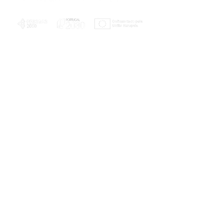
PLANOS E RELATÓRIOS
Centro de Arbitragem de Conflitos de
Consumo da Região de Coimbra
UC
EXPLORATÓRIO
Ciência Viva
Coimbra
Rotunda das Lages
Parque Verde do Mondego
3040 - 255 COIMBRA
Terça-feira a domingo
10h00-13h00 | 14h00-18h00
Coordenadas geográficas
40° 11' 49" N, 8° 25' 45" W