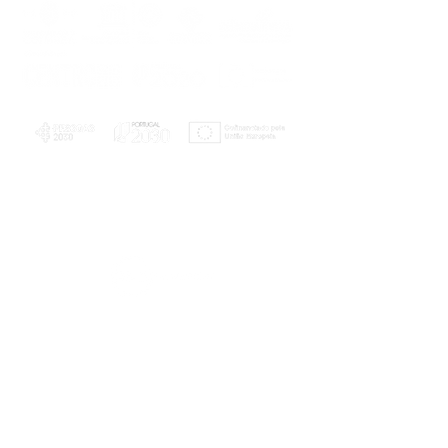
PLANOS E RELATÓRIOS
Centro de Arbitragem de Conflitos de
Consumo da Região de Coimbra
UC
EXPLORATÓRIO
Ciência Viva
Coimbra
Rotunda das Lages
Parque Verde do Mondego
3040 - 255 COIMBRA