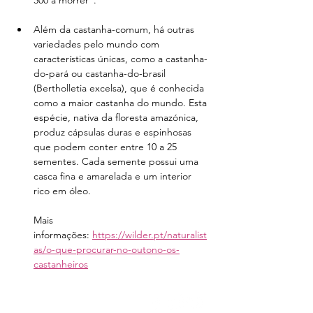
300 a morrer”.
Além da castanha-comum, há outras 
variedades pelo mundo com 
características únicas, como a castanha-
do-pará ou castanha-do-brasil 
(Bertholletia excelsa), que é conhecida 
como a maior castanha do mundo. Esta 
espécie, nativa da floresta amazónica, 
produz cápsulas duras e espinhosas 
que podem conter entre 10 a 25 
sementes. Cada semente possui uma 
casca fina e amarelada e um interior 
rico em óleo. ​
Mais 
informações: 
https://wilder.pt/naturalist
as/o-que-procurar-no-outono-os-
castanheiros