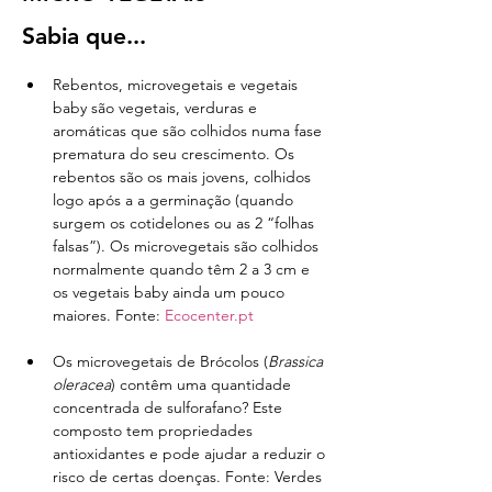
Sabia que...
Rebentos, microvegetais e vegetais 
baby são vegetais, verduras e 
aromáticas que são colhidos numa fase 
prematura do seu crescimento. Os 
rebentos são os mais jovens, colhidos 
logo após a a germinação (quando 
surgem os cotidelones ou as 2 “folhas 
falsas”). Os microvegetais são colhidos 
normalmente quando têm 2 a 3 cm e 
os vegetais baby ainda um pouco 
maiores. Fonte: 
Ecocenter.pt
Os microvegetais de Brócolos (
Brassica 
oleracea
) contêm uma quantidade 
concentrada de sulforafano? Este 
composto tem propriedades 
antioxidantes e pode ajudar a reduzir o 
risco de certas doenças. Fonte: Verdes 