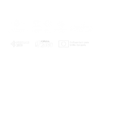
PLANOS E RELATÓRIOS
Centro de Arbitragem de Conflitos de
Consumo da Região de Coimbra
UC
EXPLORATÓRIO
Ciência Viva
Coimbra
Rotunda das Lages
Parque Verde do Mondego
3040 - 255 COIMBRA