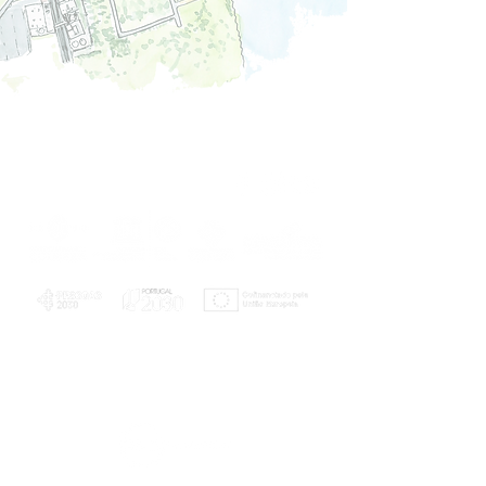
PLANOS E RELATÓRIOS
Centro de Arbitragem de Conflitos de
Consumo da Região de Coimbra