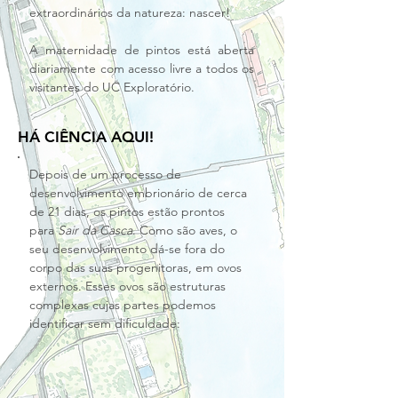
extraordinários da natureza: nascer!
A maternidade de pintos está aberta 
diariamente com acesso livre a todos os 
visitantes do UC Exploratório.
HÁ CIÊNCIA AQUI!
Depois de um processo de 
desenvolvimento embrionário de cerca 
de 21 dias, os pintos estão prontos 
para 
Sair da Casca
. Como são aves, o 
seu desenvolvimento dá-se fora do 
corpo das suas progenitoras, em ovos 
externos. Esses ovos são estruturas 
complexas cujas partes podemos 
identificar sem dificuldade: