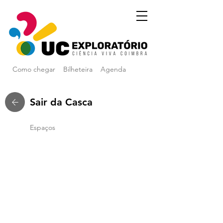
Como chegar
Bilheteira
Agenda
Sair da Casca
Espaços