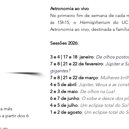
Astronomia ao vivo
No primeiro fim de semana de cada m
às 15h15, o 
Hemispherium
 do UC 
Astronomia ao vivo, destinada a família
Sessões 2026:
3 e 4 | 17 e 18  janeiro
: 
De olhos postos
7 e 8 | 21 e 22 de fevereiro
:
Júpiter e S
gigantes?
7 e 8 | 21 e 22 de março
:
Mulheres bril
4 e 5 de abril
:
Júpiter, Vénus e as cons
2 e 3 de maio
:
De olhos na Lua!
6 e 7 de junho
: 
O sobe e desce dos pl
4 e 5 de julho
: 
Um eclipse total do Sol
da mês
1 e 2 de agosto
: 
Um eclipse total do S
 a partir dos 6 