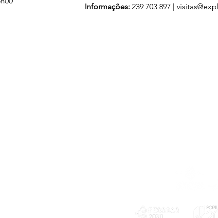
6h00
Informações:
 239 703 897 | 
visitas@expl
Telefone
239 703 897
(chamada para a rede fixa nacional)
E-mail
geral@exploratorio.pt
visitas@exploratorio.pt