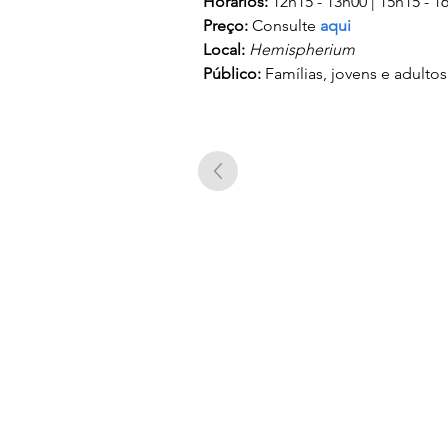
Horários:
 12h15 - 13h00 | 15h15 - 1
Preço:
 Consulte 
aqui
Local:
Hemispherium
Público:
 Famílias, jovens e adultos
UC EXPLORATÓRIO
Ciência Viva Coimbra
Rotunda das Lages
Parque Verde do Mondego