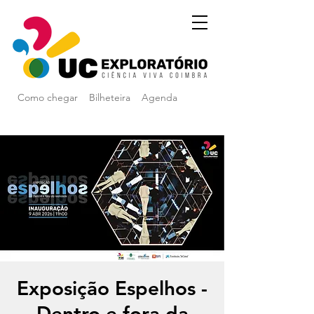
Como chegar
Bilheteira
Agenda
Exposição Espelhos -
Dentro e fora da