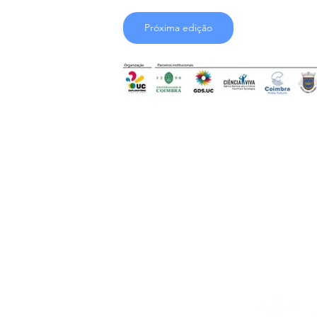
Próxima edição
Telefone
239 703 897
(chamada para a rede fixa nacional)