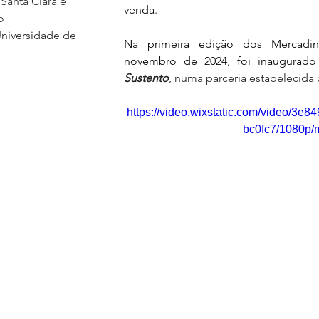
Santa Clara e 
venda
.
o 
niversidade de 
Na primeira edição dos Mercadi
novembro de 2024, foi inaugurad
Sustento
, numa parceria estabelecida
https://video.wixstatic.com/video/3
bc0fc7/1080p/m