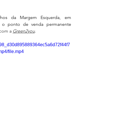
nhos da Margem Esquerda, em 
o o ponto de venda permanente
com a 
Green2you
.
e8498_d30d895889364ec5a6d72f44f7
p4/file.mp4